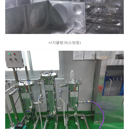
사각물탱크(소방용)