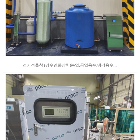
전기적흡착 (경수연화장치)농업,공업용수,냉각용수, ..