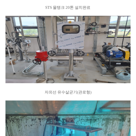
STS 물탱크 20톤 설치완료
자외선 유수살균기(관로형)